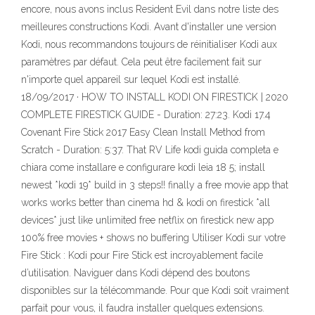
encore, nous avons inclus Resident Evil dans notre liste des
meilleures constructions Kodi. Avant d'installer une version
Kodi, nous recommandons toujours de réinitialiser Kodi aux
paramètres par défaut. Cela peut être facilement fait sur
n'importe quel appareil sur lequel Kodi est installé.
18/09/2017 · HOW TO INSTALL KODI ON FIRESTICK | 2020
COMPLETE FIRESTICK GUIDE - Duration: 27:23. Kodi 17.4
Covenant Fire Stick 2017 Easy Clean Install Method from
Scratch - Duration: 5:37. That RV Life kodi guida completa e
chiara come installare e configurare kodi leia 18 5; install
newest *kodi 19* build in 3 steps!! finally a free movie app that
works works better than cinema hd & kodi on firestick *all
devices* just like unlimited free netflix on firestick new app
100% free movies + shows no buffering Utiliser Kodi sur votre
Fire Stick : Kodi pour Fire Stick est incroyablement facile
d’utilisation. Naviguer dans Kodi dépend des boutons
disponibles sur la télécommande. Pour que Kodi soit vraiment
parfait pour vous, il faudra installer quelques extensions.