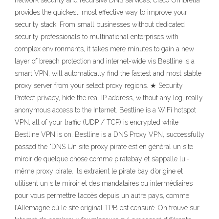
network security and recursive DNS services, Cisco Umbrella
provides the quickest, most effective way to improve your
security stack. From small businesses without dedicated
security professionals to multinational enterprises with
complex environments, it takes mere minutes to gain a new
layer of breach protection and internet-wide vis Bestline is a
smart VPN, will automatically find the fastest and most stable
proxy server from your select proxy regions. ★ Security
Protect privacy, hide the real IP address, without any log, really
anonymous access to the Internet. Bestline is a WiFi hotspot
VPN, all of your traffic (UDP / TCP) is encrypted while
Bestline VPN is on. Bestline is a DNS Proxy VPN, successfully
passed the "DNS Un site proxy pirate est en général un site
miroir de quelque chose comme piratebay et s’appelle lui-
même proxy pirate. Ils extraient le pirate bay d’origine et
utilisent un site miroir et des mandataires ou intermédiaires
pour vous permettre l’accès depuis un autre pays, comme
l’Allemagne où le site original TPB est censuré. On trouve sur