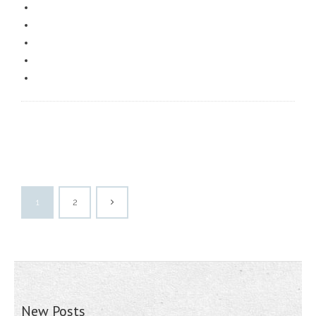
1
2
New Posts