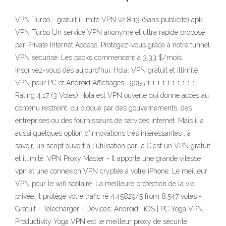
VPN Turbo - gratuit illimité VPN v2.8.13 (Sans publicité) apk:
VPN Turbo Un service VPN anonyme et ultra rapide proposé
par Private Internet Access. Protégez-vous grâce à notre tunnel
VPN sécurisé. Les packs commencent à 3,33 $/mois.
Inscrivez-vous dès aujourd'hui. Hola: VPN gratuit et illimité
VPN pour PC et Android Affichages : 9055 1 1 1 1 1 1 1 1 1 1
Rating 4.17 (3 Votes) Hola est VPN ouverte qui donne accès au
contenu restreint, ou bloqué par des gouvernements, des
entreprises ou des fournisseurs de services Internet. Mais il a
aussi quelques option d'innovations très intéressantes : à
savoir, un script ouvert à l'utilisation par la C'est un VPN gratuit
et illimité. VPN Proxy Master - Il apporte une grande vitesse
vpn et une connexion VPN cryptée à votre iPhone. Le meilleur
VPN pour le wifi scolaire. La meilleure protection de la vie
privée. Il protège votre trafic ré 4.45829/5 from 8,547 votes -
Gratuit - Telecharger - Devices: Android | iOS | PC Yoga VPN
Productivity Yoga VPN est le meilleur proxy de sécurité